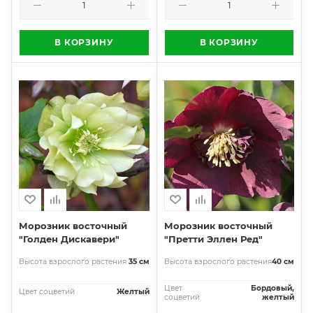
В КОРЗИНУ
В КОРЗИНУ
Морозник восточный
Морозник восточный
"Голден Дискавери"
"Претти Эллен Ред"
Высота взрослого растения
35 см
Высота взрослого растения
40 см
Цвет
Бордовый,
Цвет соцветий
Желтый
соцветий
желтый