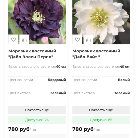
Морозник восточный
Морозник восточный
"Дабл Эллен Перпл"
"Дабл Вайт "
Высота взрослого растения
40 см
Высота взрослого растения
40 см
Цвет соцветий
Бордовый
Цвет соцветий
Белый
Цвет листьев
Зеленый
Цвет листьев
Зеленый
Показать еще
Показать еще
Доступно: 124
Доступно: 85
780 руб
780 руб
/ шт
/ шт