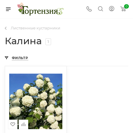
0
Лиственные кустарники
Калина
1
ФИЛЬТР