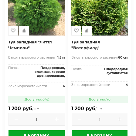
Туя западная "Литтл
Туя западная
Чемпион"
"Вотерфилд"
Высота взрослого растения
1,5 м
Высота взрослого растения
60 см
Почва
Плодородная,
Почва
Плодородная
влажная, хорошо
суглинистая
дренированная,
Зона морозостойкости
4
Зона морозостойкости
4
Доступно: 642
Доступно: 76
1 200 руб
1 200 руб
/ шт
/ шт
В КОРЗИНУ
В КОРЗИНУ