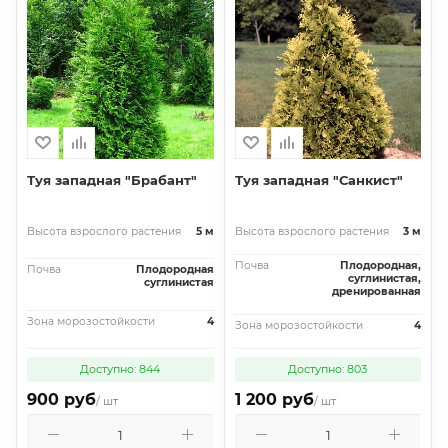
Туя западная "Брабант"
Туя западная "Санкист"
Высота взрослого растения
5 м
Высота взрослого растения
3 м
Почва
Плодородная,
Почва
Плодородная
суглинистая,
суглинистая
дренированная
Зона морозостойкости
4
Зона морозостойкости
4
Доступно: 844
Доступно: 803
900 руб
1 200 руб
/ шт
/ шт