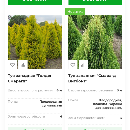
Новинка
Туя западная "Голден
Туя западная "Смарагд
Смарагд"
Витбонт"
Высота взрослого растения
6 м
Высота взрослого растения
3 м
Почва
Плодородная,
Почва
Плодородная
влажная, хорошо
суглинистая
дренированная,
Зона морозостойкости
4
Зона морозостойкости
4