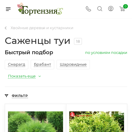
0
Хвойные деревья и кустарники
Саженцы туи
18
Быстрый подбор
по условиям посадки
Смарагд
Брабант
Шаровидные
Показать еще
ФИЛЬТР