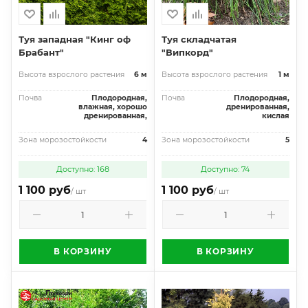
Туя западная "Кинг оф
Туя складчатая
Брабант"
"Випкорд"
Высота взрослого растения
6 м
Высота взрослого растения
1 м
Почва
Плодородная,
Почва
Плодородная,
влажная, хорошо
дренированная,
дренированная,
кислая
Зона морозостойкости
4
Зона морозостойкости
5
Доступно: 168
Доступно: 74
1 100 руб
1 100 руб
/ шт
/ шт
В КОРЗИНУ
В КОРЗИНУ