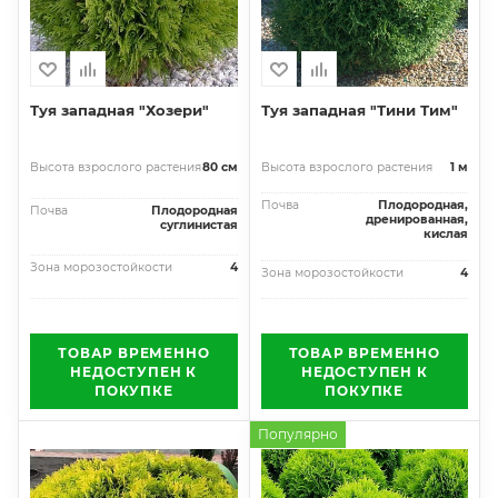
Туя западная "Хозери"
Туя западная "Тини Тим"
Высота взрослого растения
80 см
Высота взрослого растения
1 м
Почва
Плодородная,
Почва
Плодородная
дренированная,
суглинистая
кислая
Зона морозостойкости
4
Зона морозостойкости
4
ТОВАР ВРЕМЕННО
ТОВАР ВРЕМЕННО
НЕДОСТУПЕН К
НЕДОСТУПЕН К
ПОКУПКЕ
ПОКУПКЕ
Популярно