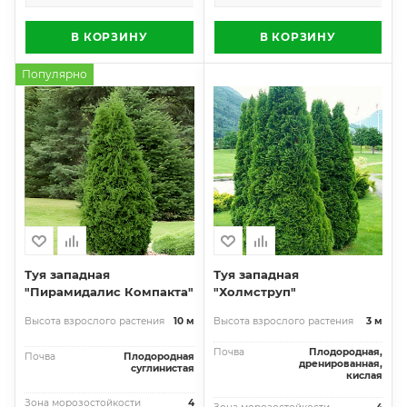
В КОРЗИНУ
В КОРЗИНУ
Популярно
Туя западная
Туя западная
"Пирамидалис Компакта"
"Холмструп"
Высота взрослого растения
10 м
Высота взрослого растения
3 м
Почва
Плодородная,
Почва
Плодородная
дренированная,
суглинистая
кислая
Зона морозостойкости
4