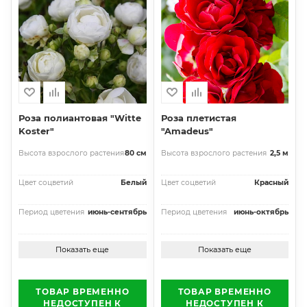
Роза полиантовая "Witte
Роза плетистая
Koster"
"Amadeus"
Высота взрослого растения
80 см
Высота взрослого растения
2,5 м
Цвет соцветий
Белый
Цвет соцветий
Красный
Период цветения
июнь-сентябрь
Период цветения
июнь-октябрь
Показать еще
Показать еще
ТОВАР ВРЕМЕННО
ТОВАР ВРЕМЕННО
НЕДОСТУПЕН К
НЕДОСТУПЕН К