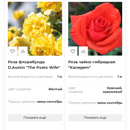
Роза флорибунда
Роза чайно-гибридная
D.Austin "The Poets Wife"
"Kanegem"
Высота взрослого растения
1 м
Высота взрослого растения
1 м
Цвет
Красный,
Цвет соцветий
Желтый
соцветий
оранжевый
Период цветения
июнь-сентябрь
Период цветения
июнь-сентябрь
Показать еще
Показать еще