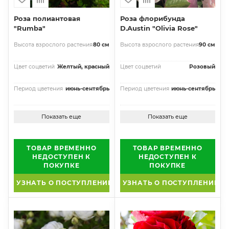
Роза полиантовая
Роза флорибунда
"Rumba"
D.Austin "Olivia Rose"
Высота взрослого растения
80 см
Высота взрослого растения
90 см
Цвет соцветий
Желтый, красный
Цвет соцветий
Розовый
Период цветения
июнь-сентябрь
Период цветения
июнь-сентябрь
Показать еще
Показать еще
ТОВАР ВРЕМЕННО
ТОВАР ВРЕМЕННО
НЕДОСТУПЕН К
НЕДОСТУПЕН К
ПОКУПКЕ
ПОКУПКЕ
УЗНАТЬ О ПОСТУПЛЕНИИ
УЗНАТЬ О ПОСТУПЛЕНИИ