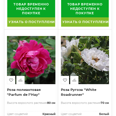
ТОВАР ВРЕМЕННО
ТОВАР ВРЕМЕННО
НЕДОСТУПЕН К
НЕДОСТУПЕН К
ПОКУПКЕ
ПОКУПКЕ
УЗНАТЬ О ПОСТУПЛЕНИИ
УЗНАТЬ О ПОСТУПЛЕНИИ
Роза полиантовая
Роза Ругоза "White
"Parfum de l"Hay"
Roadrunner"
Высота взрослого растения
80 см
Высота взрослого растения
70 см
Цвет соцветий
Красный
Цвет соцветий
Белый