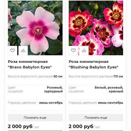
Роза миниатюрная
Роза миниатюрная
"Bravo Babylon Eyes"
"Blushing Babylon Eyes"
Высота взрослого растения
50 см
Высота взрослого растения
70 см
Цвет
Розовый,
Цвет
Белый, розовый,
соцветий
пурпурный
соцветий
красный
Период цветения
июнь-октябрь
Период цветения
июнь-сентябрь
Показать еще
Показать еще
2 000 руб
2 000 руб
/ шт
/ шт