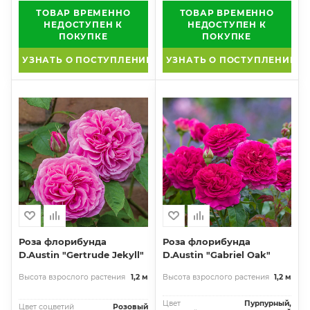
ТОВАР ВРЕМЕННО
ТОВАР ВРЕМЕННО
НЕДОСТУПЕН К
НЕДОСТУПЕН К
ПОКУПКЕ
ПОКУПКЕ
УЗНАТЬ О ПОСТУПЛЕНИИ
УЗНАТЬ О ПОСТУПЛЕНИИ
Роза флорибунда
Роза флорибунда
D.Austin "Gertrude Jekyll"
D.Austin "Gabriel Oak"
Высота взрослого растения
1,2 м
Высота взрослого растения
1,2 м
Цвет
Пурпурный,
Цвет соцветий
Розовый