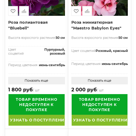
Роза полиантовая
Роза миниатюрная
"Bluebell"
"Maestro Babylon Eyes"
Высота взрослого растения
50 см
Высота взрослого растения
50 см
Цвет
Пурпурный,
Цвет соцветий
Розовый, красный
соцветий
розовый
Период цветения
июнь-сентябрь
Период цветения
июнь-сентябрь
Показать еще
Показать еще
1 800 руб
2 000 руб
/ шт
/ шт
ТОВАР ВРЕМЕННО
ТОВАР ВРЕМЕННО
НЕДОСТУПЕН К
НЕДОСТУПЕН К
ПОКУПКЕ
ПОКУПКЕ
УЗНАТЬ О ПОСТУПЛЕНИИ
УЗНАТЬ О ПОСТУПЛЕНИИ