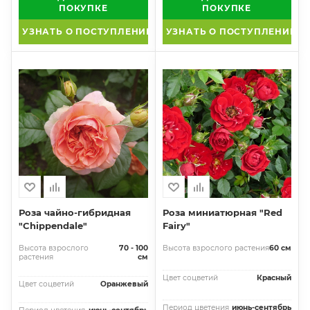
ПОКУПКЕ
ПОКУПКЕ
УЗНАТЬ О ПОСТУПЛЕНИИ
УЗНАТЬ О ПОСТУПЛЕНИИ
Роза чайно-гибридная
Роза миниатюрная "Red
"Chippendale"
Fairy"
Высота взрослого
70 - 100
Высота взрослого растения
60 см
растения
см
Цвет соцветий
Красный
Цвет соцветий
Оранжевый
Период цветения
июнь-сентябрь