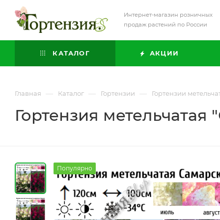
Интернет-магазин розничных
продаж растений по России
КАТАЛОГ
АКЦИИ
—
—
—
Главная
Каталог
Гортензии
Гортензии метельча
Гортензия метельчатая 
Популярно