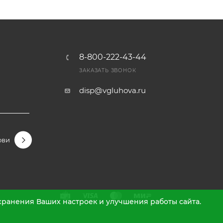
8-800-222-43-44
Ы
ЗАКАЗАТЬ ЗВОНОК
disp@vgluhova.ru
овидные
Гортензии крупнолистные
Гортензии метельчаты
охранения Ваших настроек и улучшения работы сайта.