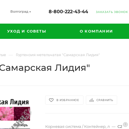
8-800-222-43-44
Волгоград
ЗАКАЗАТЬ ЗВОНОК
УХОД И СОВЕТЫ
О КОМПАНИИ
—
тые
Гортензия метельчатая "Самарская Лидия"
"Самарская Лидия"
В ИЗБРАННОЕ
СРАВНИТЬ
?
Корневая система / Контейнер, л
—
С2