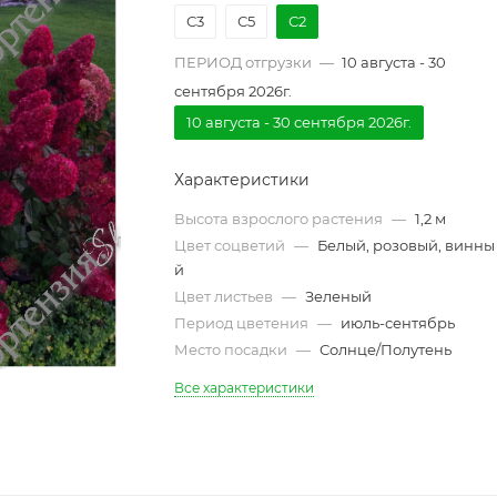
С3
С5
С2
ПЕРИОД отгрузки
—
10 августа - 30
сентября 2026г.
10 августа - 30 сентября 2026г.
Характеристики
Высота взрослого растения
—
1,2 м
Цвет соцветий
—
Белый, розовый, винны
й
Цвет листьев
—
Зеленый
Период цветения
—
июль-сентябрь
Место посадки
—
Солнце/Полутень
Все характеристики