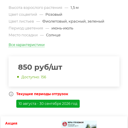
Высота взрослого растения
—
1,5 м
Цвет соцветий
—
Розовый
Цвет листьев
—
Фиолетовый, красный, зеленый
Период цветения
—
июнь-июль
Место посадки
—
Солнце
Все характеристики
850
руб
/шт
Доступно: 156
Текущие периоды отгрузок
10 августа - 30 сентября 2026 год
Акция