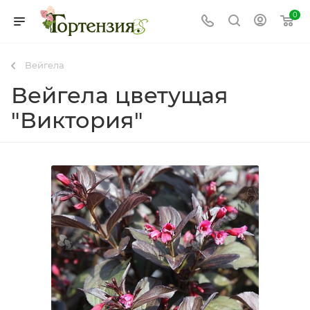
0
Вейгела
Вейгела цветущая
"Виктория"