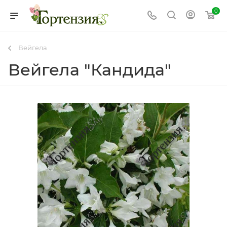
0
Вейгела
Вейгела "Кандида"