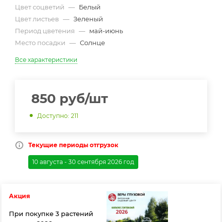
Цвет соцветий
—
Белый
Цвет листьев
—
Зеленый
Период цветения
—
май-июнь
Место посадки
—
Солнце
Все характеристики
850
руб
/шт
Доступно: 211
Текущие периоды отгрузок
10 августа - 30 сентября 2026 год
Акция
При покупке 3 растений