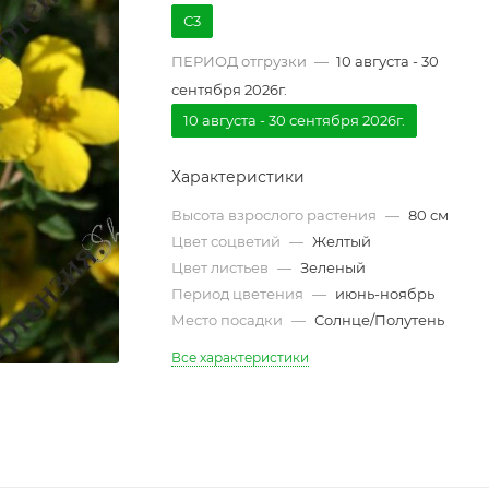
С3
ПЕРИОД отгрузки
—
10 августа - 30
сентября 2026г.
10 августа - 30 сентября 2026г.
Характеристики
Высота взрослого растения
—
80 см
Цвет соцветий
—
Желтый
Цвет листьев
—
Зеленый
Период цветения
—
июнь-ноябрь
Место посадки
—
Солнце/Полутень
Все характеристики