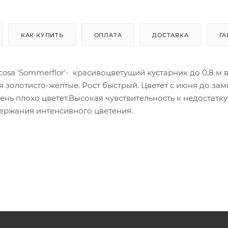
КАК КУПИТЬ
ОПЛАТА
ДОСТАВКА
ГА
cosa 'Sommerflor'- красивоцветущий кустарник до 0,8 м 
я золотисто-желтые. Рост быстрый. Цветет с июня до зам
нь плохо цветет.Высокая чувствительность к недостатку
ержания интенсивного цветения.