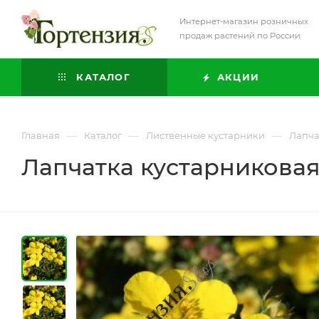
Интернет-магазин розничных
продаж растений по России
КАТАЛОГ
АКЦИИ
—
—
—
Главная
Каталог
Лиственные кустарники
Лапча
Лапчатка кустарникова