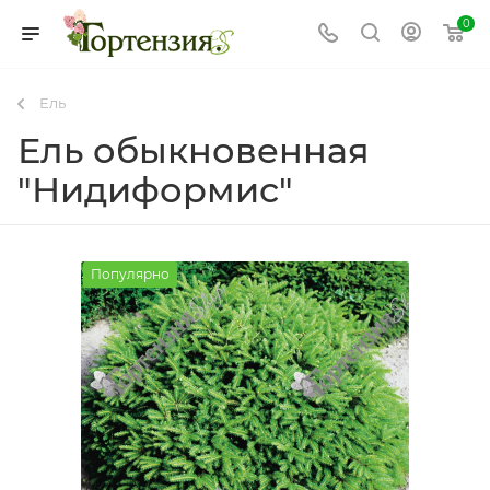
0
Ель
Ель обыкновенная
"Нидиформис"
Популярно