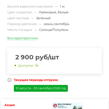
Высота взрослого растения
—
1 м
Цвет соцветий
—
Лаймовый, белый
Цвет листьев
—
Зеленый
Период цветения
—
июнь-сентябрь
Место посадки
—
Солнце/Полутень
Все характеристики
2 900
руб
/шт
Доступно: 116
Текущие периоды отгрузок
10 августа - 30 сентября 2026 год
Акция