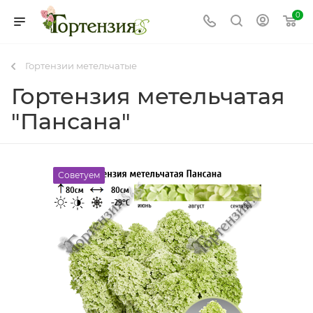
0
Гортензии метельчатые
Гортензия метельчатая
"Пансана"
Советуем