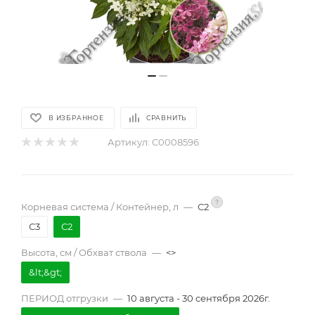
В ИЗБРАННОЕ
СРАВНИТЬ
Артикул:
С0008596
?
Корневая система / Контейнер, л
—
С2
С3
С2
Высота, см / Обхват ствола
—
<>
&lt;&gt;
ПЕРИОД отгрузки
—
10 августа - 30 сентября 2026г.