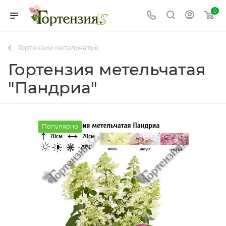
0
Гортензии метельчатые
Гортензия метельчатая
"Пандриа"
Популярно