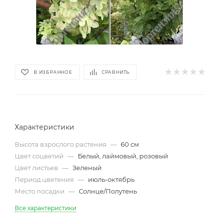
В ИЗБРАННОЕ
СРАВНИТЬ
Характеристики
Высота взрослого растения
—
60 см
Цвет соцветий
—
Белый, лаймовый, розовый
Цвет листьев
—
Зеленый
Период цветения
—
июль-октябрь
Место посадки
—
Солнце/Полутень
Все характеристики