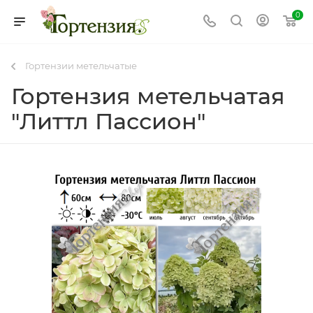
0
Гортензии метельчатые
Гортензия метельчатая
"Литтл Пассион"