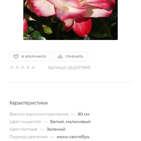
В ИЗБРАННОЕ
СРАВНИТЬ
Артикул:
ДЦ007699
Характеристики
Высота взрослого растения
—
80 см
Цвет соцветий
—
Белый, малиновый
Цвет листьев
—
Зеленый
Период цветения
—
июнь-сентябрь