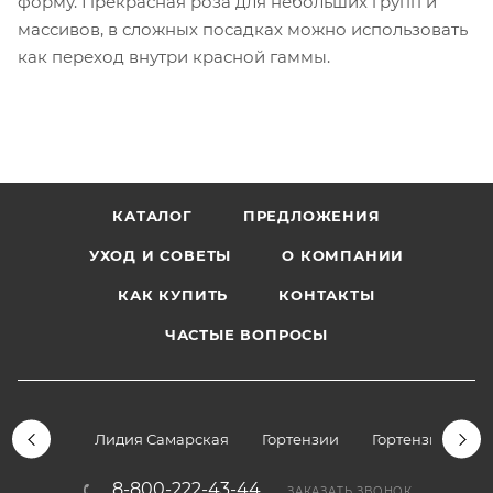
форму. Прекрасная роза для небольших групп и
массивов, в сложных посадках можно использовать
как переход внутри красной гаммы.
КАТАЛОГ
ПРЕДЛОЖЕНИЯ
УХОД И СОВЕТЫ
О КОМПАНИИ
КАК КУПИТЬ
КОНТАКТЫ
ЧАСТЫЕ ВОПРОСЫ
Лидия Самарская
Гортензии
Гортензии дре
8-800-222-43-44
ЗАКАЗАТЬ ЗВОНОК