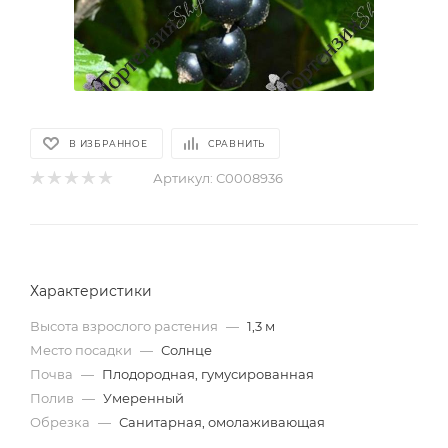
В ИЗБРАННОЕ
СРАВНИТЬ
Артикул:
С0008936
Характеристики
Высота взрослого растения
—
1,3 м
Место посадки
—
Солнце
Почва
—
Плодородная, гумусированная
Полив
—
Умеренный
Обрезка
—
Санитарная, омолаживающая