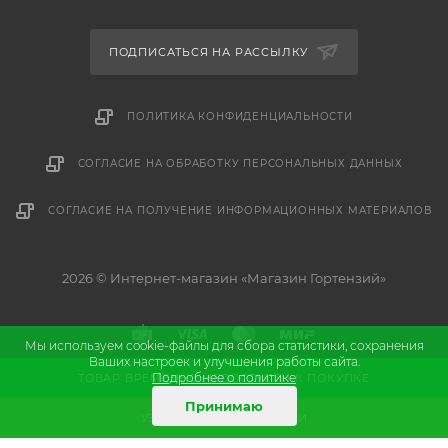
ПОДПИСАТЬСЯ НА РАССЫЛКУ
ПОЛИТИКА КОНФИДЕНЦИАЛЬНОСТИ
СОГЛАСИЕ НА ОБРАБОТКУ ПЕРСОНАЛЬНЫХ ДАННЫХ
СОГЛАСИЕ НА ПОЛУЧЕНИЕ ИНФОРМАЦИОННЫХ МАТЕРИАЛОВ
2026 © Интернет-магазин «Магазин Гортензий»
Мы используем cookie-файлы для сбора статистики, сохранения
Ваших настроек и улучшения работы сайта.
Подробнее о политике
ТОВАР ВРЕМЕННО НЕДОСТУПЕН К ПОКУПКЕ
и
Разработка
продвижение сайта
Принимаю
УЗНАТЬ О ПОСТУПЛЕНИИ