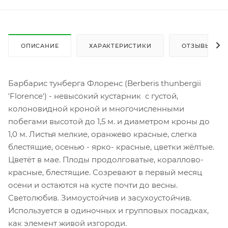
ОПИСАНИЕ
ХАРАКТЕРИСТИКИ
ОТЗЫВЫ
Барбарис тунберга Флоренс (Berberis thunbergii
'Florence') - невысокий кустарник с густой,
колоновидной кроной и многочисленными
побегами высотой до 1,5 м. и диаметром кроны до
1,0 м. Листья мелкие, оранжево красные, слегка
блестящие, осенью - ярко- красные, цветки жёлтые.
Цветёт в мае. Плоды продолговатые, кораллово-
красные, блестящие. Созревают в первый месяц
осени и остаются на кусте почти до весны.
Светолюбив. Зимоустойчив и засухоустойчив.
Используется в одиночных и групповых посадках,
как элемент живой изгороди.