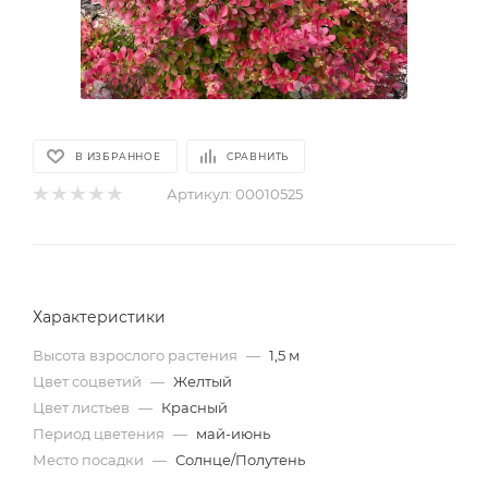
В ИЗБРАННОЕ
СРАВНИТЬ
Артикул:
00010525
Характеристики
Высота взрослого растения
—
1,5 м
Цвет соцветий
—
Желтый
Цвет листьев
—
Красный
Период цветения
—
май-июнь
Место посадки
—
Солнце/Полутень