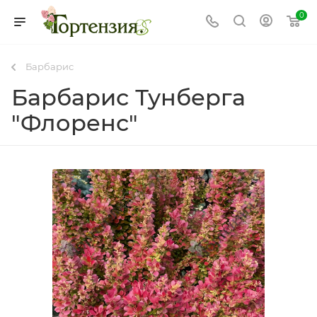
0
Барбарис
Барбарис Тунберга
"Флоренс"