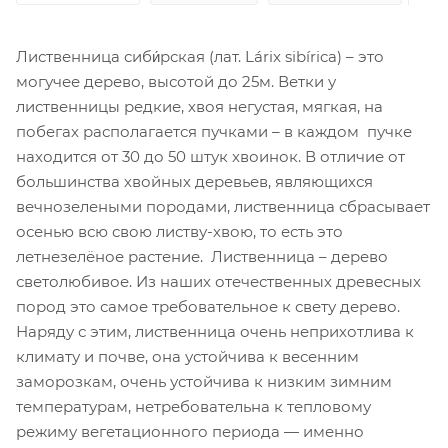
Лиственница сиби́рская (лат. Lárix sibírica) – это
могучее дерево, высотой до 25м. Ветки у
лиственницы редкие, хвоя негустая, мягкая, на
побегах располагается пучками – в каждом пучке
находится от 30 до 50 штук хвоинок. В отличие от
большинства хвойных деревьев, являющихся
вечнозелеными породами, лиственница сбрасывает
осенью всю свою листву-хвою, то есть это
летнезелёное растение. Лиственница – дерево
светолюбивое. Из наших отечественных древесных
пород это самое требовательное к свету дерево.
Наряду с этим, лиственница очень неприхотлива к
климату и почве, она устойчива к весенним
заморозкам, очень устойчива к низким зимним
температурам, нетребовательна к тепловому
режиму вегетационного периода — именно