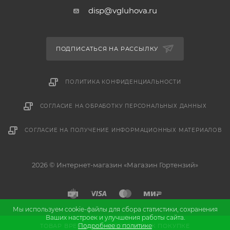
disp@vgluhova.ru
ПОДПИСАТЬСЯ НА РАССЫЛКУ
ПОЛИТИКА КОНФИДЕНЦИАЛЬНОСТИ
СОГЛАСИЕ НА ОБРАБОТКУ ПЕРСОНАЛЬНЫХ ДАННЫХ
СОГЛАСИЕ НА ПОЛУЧЕНИЕ ИНФОРМАЦИОННЫХ МАТЕРИАЛОВ
2026 © Интернет-магазин «Магазин Гортензий»
Мы используем cookie-файлы для сбора статистики, сохранения
Ваших настроек и улучшения работы сайта.
и
Разработка
продвижение сайта
Подробнее о политике
ТОВАР ВРЕМЕННО НЕДОСТУПЕН К ПОКУПКЕ